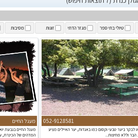
רת (7 תוצאות חיפוש)
טיולי בתי ספר
מגזר הדתי
זוגות
מסיבות
052-9128581
מעגל החיים
או לבקר ביער טבעי וקסום כמו באגדות, יער האיילים מציע
מעגל החיים בגבעת יוא
 הבר וללא מחיצות...
המדהים של הכינרת, עםמ