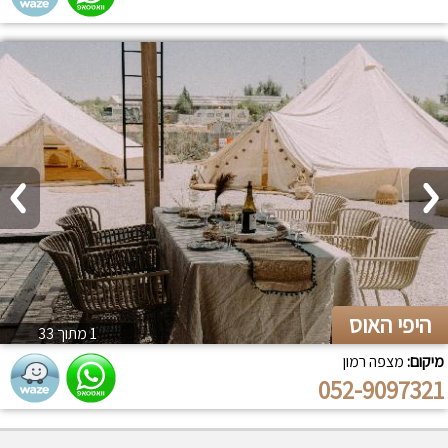
היפי האוס
1 מתוך 33
מיקום:
מצפה רמון
052-9097321