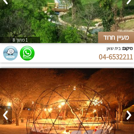
מעיין חרוד
1 מתוך 8
מיקום:
בית שאן
04-6532211