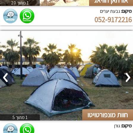
אורחאן חוויאג
1 מתוך 20
מיקום:
גבעת יערים
052-9172216
חוות מונפורטויטו
1 מתוך 5
מיקום:
גורן